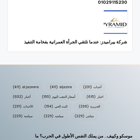
01029115230
شركة بيراميدز: عندما تلتقي الجرأة العمرانية بفخامة التنفيذ
أحداث
(231)
aljazira
(411)
al jazeera
(411)
اخبار
(615)
أسعار الذهب اليوم
(155)
أخبار
(632)
الجزيرة
(236)
البث الحي
(154)
الأحداث
(231)
مباشر
(229)
سياسه
(229)
سياسة
(229)
موسكو وكييف.. من يملك النفس الأطول في الحرب؟ ما