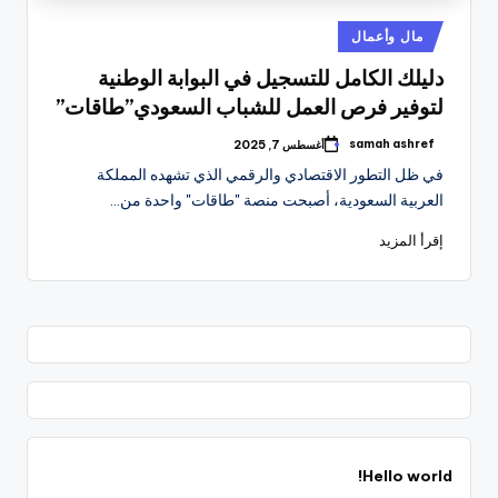
نُشر
مال وأعمال
في
دليلك الكامل للتسجيل في البوابة الوطنية
لتوفير فرص العمل للشباب السعودي”طاقات”
samah ashref
أغسطس 7, 2025
تمّ
النشر
في ظل التطور الاقتصادي والرقمي الذي تشهده المملكة
بواسطة
العربية السعودية، أصبحت منصة "طاقات" واحدة من…
إقرأ المزيد
Hello world!