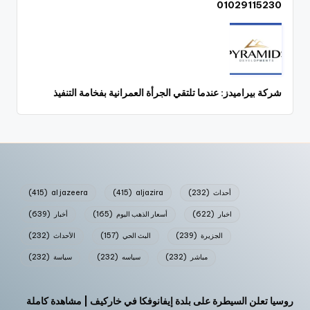
01029115230
شركة بيراميدز: عندما تلتقي الجرأة العمرانية بفخامة التنفيذ
أحداث
(232)
aljazira
(415)
al jazeera
(415)
اخبار
(622)
أسعار الذهب اليوم
(165)
أخبار
(639)
الجزيرة
(239)
البث الحي
(157)
الأحداث
(232)
مباشر
(232)
سياسه
(232)
سياسة
(232)
روسيا تعلن السيطرة على بلدة إيفانوفكا في خاركيف | مشاهدة كاملة