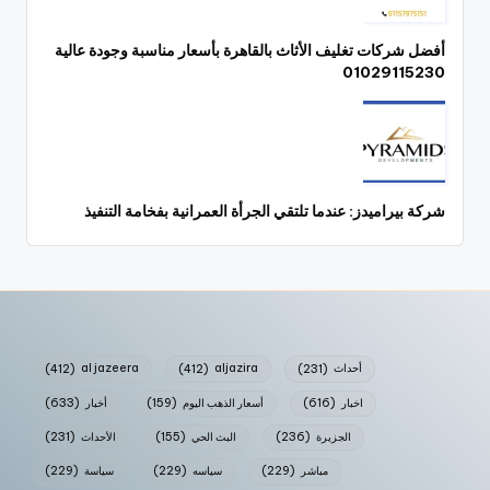
أفضل شركات تغليف الأثاث بالقاهرة بأسعار مناسبة وجودة عالية
01029115230
شركة بيراميدز: عندما تلتقي الجرأة العمرانية بفخامة التنفيذ
أحداث
(231)
aljazira
(412)
al jazeera
(412)
اخبار
(616)
أسعار الذهب اليوم
(159)
أخبار
(633)
الجزيرة
(236)
البث الحي
(155)
الأحداث
(231)
مباشر
(229)
سياسه
(229)
سياسة
(229)