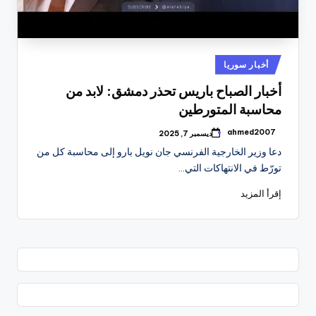
نُشر
أخبار سوريا
في
أخبار الصباح باريس تحذر دمشق: لابد من
محاسبة المتورطين
ahmed2007
ديسمبر 7, 2025
تمّ
النشر
دعا وزير الخارجية الفرنسي جان نويل بارو إلى محاسبة كل من
بواسطة
تورّط في الانتهاكات التي…
إقرأ المزيد