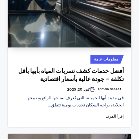
نُشر
معلومات عامة
في
أفضل خدمات كشف تسربات المياه بأبها بأقل
تكلفة – جودة عالية بأسعار اقتصادية
samah ashref
أكتوبر 20, 2025
تمّ
النشر
في مدينة أبها الجميلة، التي تُعرف بمناخها الرائع وطبيعتها
بواسطة
الخلابة، يواجه السكان تحديات يومية تتعلق…
إقرأ المزيد