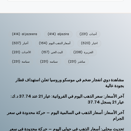
أحداث
(231)
aljazira
(414)
al jazeera
(414)
اخبار
(620)
أسعار الذهب اليوم
(164)
أخبار
(637)
الجزيرة
(238)
البث الحي
(157)
الأحداث
(231)
مباشر
(231)
سياسه
(231)
سياسة
(231)
مشاهدة دوي انفجار ضخم في موسكو وروسيا تعلن استهداف قطار
بجودة عالية
آخر الأسعار: سعر الذهب اليوم في الفروانية: عيار 21 عند 37.74 د.ك:
عيار 21 يسجل 37.74
آخر الأسعار: أسعار الذهب في السالمية اليوم — حركة محدودة في سعر
الجرام
تحديث محلي: أسعار الذهب في حولي اليوم — حركة محدودة في سعر