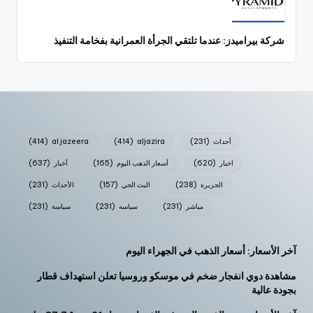
شركة بيراميدز: عندما تلتقي الجرأة العمرانية بفخامة التنفيذ
أحداث
(231)
aljazira
(414)
al jazeera
(414)
اخبار
(620)
أسعار الذهب اليوم
(165)
أخبار
(637)
الجزيرة
(238)
البث الحي
(157)
الأحداث
(231)
مباشر
(231)
سياسه
(231)
سياسة
(231)
آخر الأسعار: أسعار الذهب في الجهراء اليوم
مشاهدة دوي انفجار ضخم في موسكو وروسيا تعلن استهداف قطار
بجودة عالية