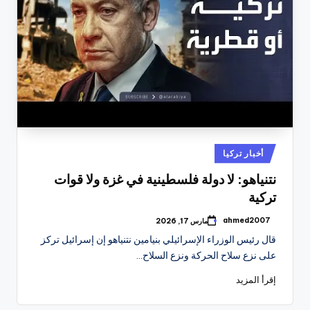
نُشر
أخبار تركيا
في
نتنياهو: لا دولة فلسطينية في غزة ولا قوات
تركية
ahmed2007
مارس 17, 2026
تمّ
النشر
قال رئيس الوزراء الإسرائيلي بنيامين نتنياهو إن إسرائيل تركز
بواسطة
على نزع سلاح الحركة ونزع السلاح…
إقرأ المزيد