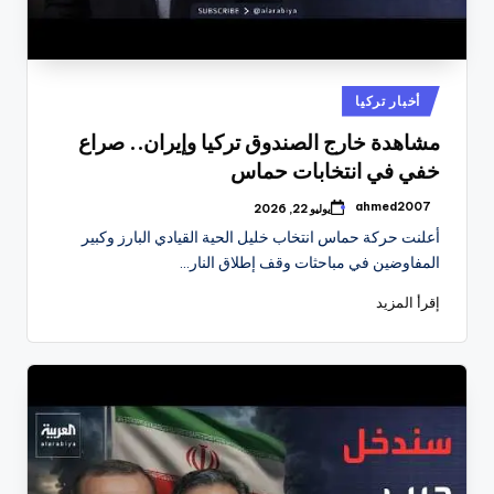
نُشر
أخبار تركيا
في
مشاهدة خارج الصندوق تركيا وإيران.. صراع
خفي في انتخابات حماس
ahmed2007
يوليو 22, 2026
تمّ
النشر
أعلنت حركة حماس انتخاب خليل الحية القيادي البارز وكبير
بواسطة
المفاوضين في مباحثات وقف إطلاق النار…
إقرأ المزيد