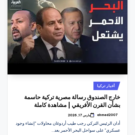
نُشر
أخبار تركيا
في
خارج الصندوق رسالة مصرية تركية حاسمة
بشأن القرن الأفريقي | مشاهدة كاملة
ahmed2007
مارس 17, 2026
تمّ
النشر
أدان الرئيس التركي رجب طيب أردوغان محاولات "إنشاء وجود
بواسطة
عسكري" على سواحل البحر الأحمر بعد…