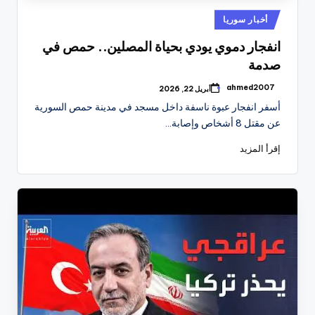
نُشر
أخبار سوريا
في
انفجار دموي يودي بحياة المصلين.. حمص في
صدمة
ahmed2007
أبريل 22, 2026
تمّ
النشر
أسفر انفجار عبوة ناسفة داخل مسجد في مدينة حمص السورية
بواسطة
عن مقتل 8 أشخاص وإصابة…
إقرأ المزيد