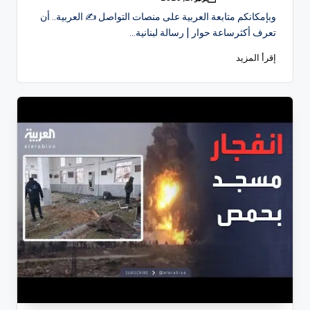
تمّ
النشر
وبإمكانكم متابعة العربية على منصات التواصل ✍️ العربية.. أن
بواسطة
تعرف أكثرساعة حوار | رسالة لبنانية…
إقرأ المزيد