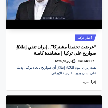
نُشر
أخبار تركيا
في
“عرضت تحقيقاً مشتركا”.. إيران تنفي إطلاق
صواريخ على تركيا | مشاهدة كاملة
ahmed2007
مارس 31, 2026
تمّ
النشر
نفت إيران اليوم الثلاثاء إطلاق أي صواريخ باتجاه تركيا، وذلك
بواسطة
على لسان وزير الخارجية الإيراني…
إقرأ المزيد