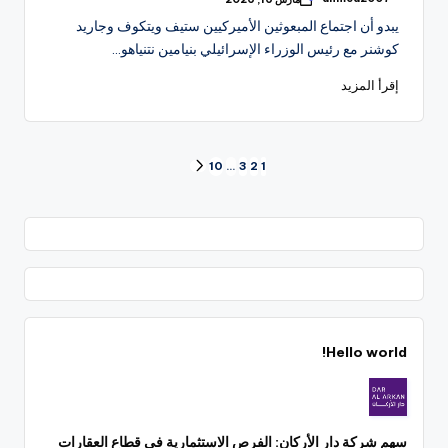
تمّ
النشر
يبدو أن اجتماع المبعوثين الأميركيين ستيف ويتكوف وجاريد
بواسطة
كوشنر مع رئيس الوزراء الإسرائيلي بنيامين نتنياهو…
إقرأ المزيد
تعدد
10
…
3
2
1
الصفحة
التالية
صفحات
المقالات
Hello world!
سهم شركة دار الأركان: الفرص الاستثمارية في قطاع العقارات