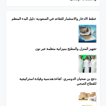
خطط الادخار والاستثمار للتقاعد في السعودية: دليل البدء المنظم
تجهيز المنزل والمطبخ بميزانية منظمة عبر نون
دعج بن ضحيان الدوسري: كفاءة هندسية وقيادة استراتيجية
للقطاع الصحي