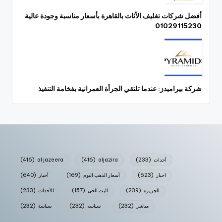
أفضل شركات تغليف الأثاث بالقاهرة بأسعار مناسبة وجودة عالية
01029115230
شركة بيراميدز: عندما تلتقي الجرأة العمرانية بفخامة التنفيذ
أحداث
(233)
aljazira
(416)
al jazeera
(416)
اخبار
(623)
أسعار الذهب اليوم
(169)
أخبار
(640)
الجزيرة
(239)
البث الحي
(157)
الأحداث
(233)
مباشر
(232)
سياسه
(232)
سياسة
(232)