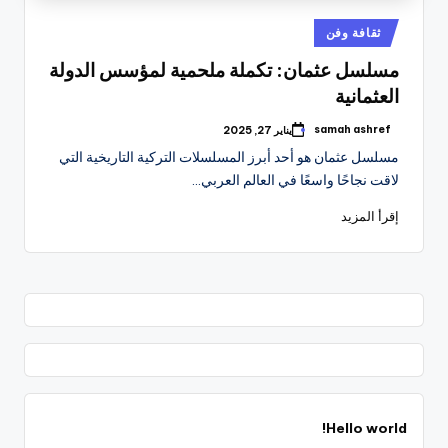
نُشر
ثقافة وفن
في
مسلسل عثمان: تكملة ملحمية لمؤسس الدولة
العثمانية
samah ashref
يناير 27, 2025
تمّ
النشر
مسلسل عثمان هو أحد أبرز المسلسلات التركية التاريخية التي
بواسطة
لاقت نجاحًا واسعًا في العالم العربي…
إقرأ المزيد
Hello world!