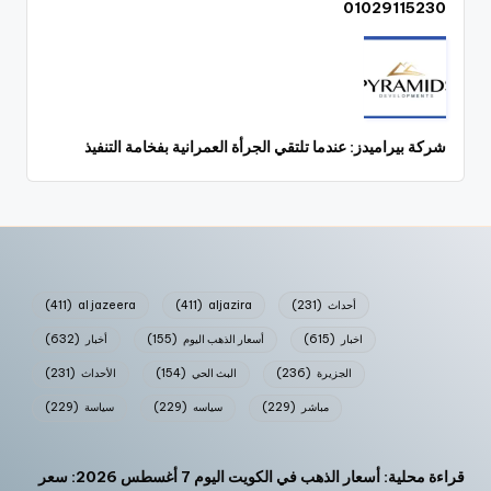
01029115230
شركة بيراميدز: عندما تلتقي الجرأة العمرانية بفخامة التنفيذ
أحداث
(231)
aljazira
(411)
al jazeera
(411)
اخبار
(615)
أسعار الذهب اليوم
(155)
أخبار
(632)
الجزيرة
(236)
البث الحي
(154)
الأحداث
(231)
مباشر
(229)
سياسه
(229)
سياسة
(229)
قراءة محلية: أسعار الذهب في الكويت اليوم 7 أغسطس 2026: سعر