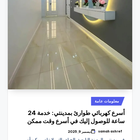
نُشر
معلومات عامة
في
أسرع كهربائي طوارئ بمدينتي: خدمة 24
ساعة للوصول إليك في أسرع وقت ممكن
samah ashref
ديسمبر 9, 2025
تمّ
النشر
في مدينتي، المدينة النابضة بالحياة والتي لا تنام، يمكن أن