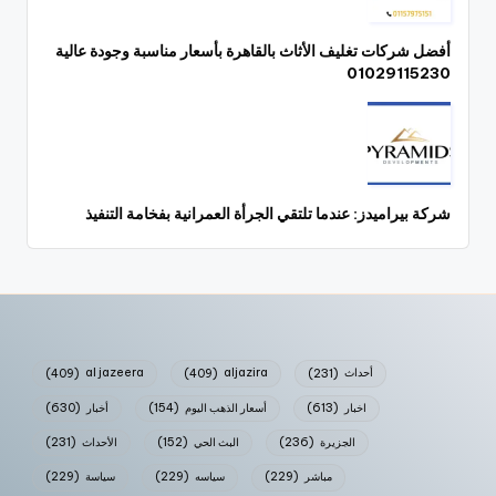
أفضل شركات تغليف الأثاث بالقاهرة بأسعار مناسبة وجودة عالية
01029115230
شركة بيراميدز: عندما تلتقي الجرأة العمرانية بفخامة التنفيذ
أحداث
(231)
aljazira
(409)
al jazeera
(409)
اخبار
(613)
أسعار الذهب اليوم
(154)
أخبار
(630)
الجزيرة
(236)
البث الحي
(152)
الأحداث
(231)
مباشر
(229)
سياسه
(229)
سياسة
(229)