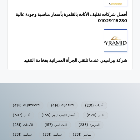
أفضل شركات تغليف الأثاث بالقاهرة بأسعار مناسبة وجودة عالية
01029115230
شركة بيراميدز: عندما تلتقي الجرأة العمرانية بفخامة التنفيذ
أحداث
(231)
aljazira
(414)
al jazeera
(414)
اخبار
(620)
أسعار الذهب اليوم
(165)
أخبار
(637)
الجزيرة
(238)
البث الحي
(157)
الأحداث
(231)
مباشر
(231)
سياسه
(231)
سياسة
(231)