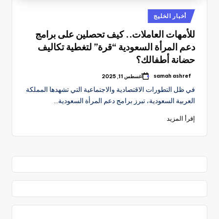
نُشر
أخبار الخليج
في
للأمهات العاملات.. كيف تحصلين على برامج
دعم المرأة السعودية “قرة” لتغطية تكاليف
حضانة أطفالك؟
samah ashref
أغسطس 11, 2025
تمّ
النشر
في ظل التطورات الاقتصادية والاجتماعية التي تشهدها المملكة
بواسطة
العربية السعودية، تبرز برامج دعم المرأة السعودية…
إقرأ المزيد