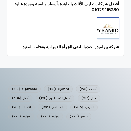
أفضل شركات تغليف الأثاث بالقاهرة بأسعار مناسبة وجودة عالية
01029115230
شركة بيراميدز: عندما تلتقي الجرأة العمرانية بفخامة التنفيذ
أحداث
(231)
aljazira
(413)
al jazeera
(413)
اخبار
(617)
أسعار الذهب اليوم
(160)
أخبار
(634)
الجزيرة
(236)
البث الحي
(156)
الأحداث
(231)
مباشر
(229)
سياسه
(229)
سياسة
(229)