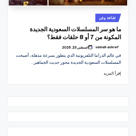
نُشر
ثقافة وفن
في
ما هو سر المسلسلات السعودية الجديدة
المكونة من 7 أو 8 حلقات فقط؟
samah ashref
أغسطس 23, 2025
تمّ
النشر
في عالم الدراما التلفزيونية الذي يتطور بسرعة مذهلة، أصبحت
بواسطة
المسلسلات السعودية الجديدة محور حديث الجماهير…
إقرأ المزيد