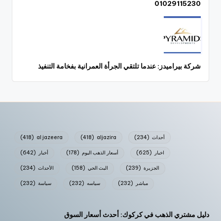
01029115230
شركة بيراميدز: عندما تلتقي الجرأة العمرانية بفخامة التنفيذ
أحداث
(234)
aljazira
(418)
al jazeera
(418)
اخبار
(625)
أسعار الذهب اليوم
(178)
أخبار
(642)
الجزيرة
(239)
البث الحي
(158)
الأحداث
(234)
مباشر
(232)
سياسه
(232)
سياسة
(232)
دليل مشتري الذهب في كركوك: أحدث أسعار السوق