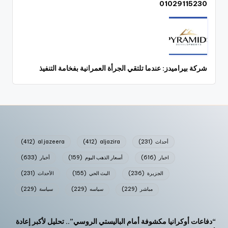
01029115230
شركة بيراميدز: عندما تلتقي الجرأة العمرانية بفخامة التنفيذ
أحداث
(231)
aljazira
(412)
al jazeera
(412)
اخبار
(616)
أسعار الذهب اليوم
(159)
أخبار
(633)
الجزيرة
(236)
البث الحي
(155)
الأحداث
(231)
مباشر
(229)
سياسه
(229)
سياسة
(229)
“دفاعات أوكرانيا مكشوفة أمام الباليستي الروسي”.. تحليل لأكبر إعادة