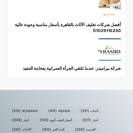
أفضل شركات تغليف الأثاث بالقاهرة بأسعار مناسبة وجودة عالية
01029115230
شركة بيراميدز: عندما تلتقي الجرأة العمرانية بفخامة التنفيذ
أحداث
(231)
aljazira
(413)
al jazeera
(413)
اخبار
(617)
أسعار الذهب اليوم
(160)
أخبار
(634)
الجزيرة
(236)
البث الحي
(156)
الأحداث
(231)