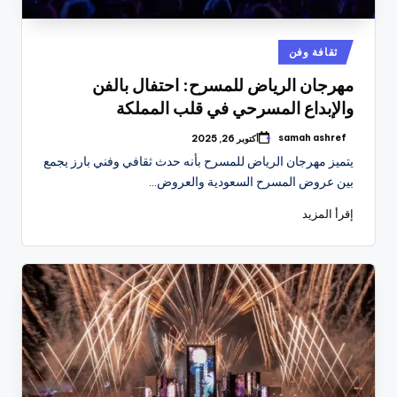
نُشر
ثقافة وفن
في
مهرجان الرياض للمسرح: احتفال بالفن
والإبداع المسرحي في قلب المملكة
samah ashref
أكتوبر 26, 2025
تمّ
النشر
يتميز مهرجان الرياض للمسرح بأنه حدث ثقافي وفني بارز يجمع
بواسطة
بين عروض المسرح السعودية والعروض…
إقرأ المزيد