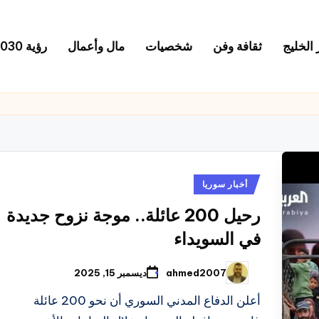
 الخليج
ثقافة وفن
شخصيات
مال وأعمال
رؤية 2030
نُشر
أخبار سوريا
في
رحيل 200 عائلة.. موجة نزوح جديدة
في السويداء
ahmed2007
ديسمبر 15, 2025
تمّ
النشر
بواسطة
أعلن الدفاع المدني السوري أن نحو 200 عائلة