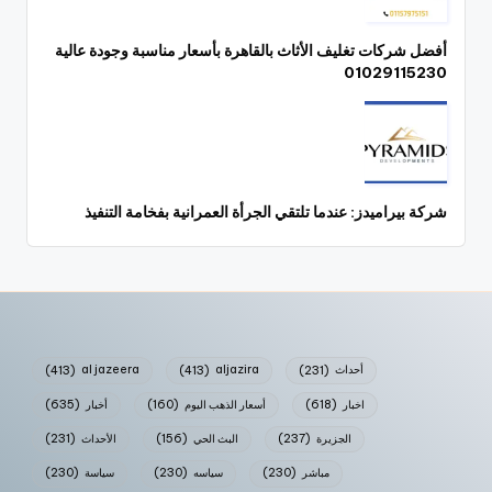
أفضل شركات تغليف الأثاث بالقاهرة بأسعار مناسبة وجودة عالية
01029115230
شركة بيراميدز: عندما تلتقي الجرأة العمرانية بفخامة التنفيذ
أحداث
(231)
aljazira
(413)
al jazeera
(413)
اخبار
(618)
أسعار الذهب اليوم
(160)
أخبار
(635)
الجزيرة
(237)
البث الحي
(156)
الأحداث
(231)
مباشر
(230)
سياسه
(230)
سياسة
(230)