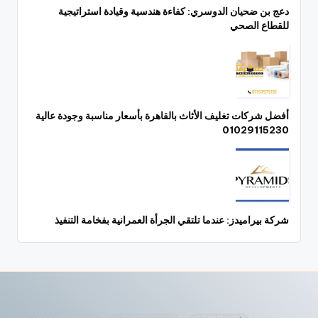
دعج بن ضحيان الدوسري: كفاءة هندسية وقيادة استراتيجية
للقطاع الصحي
أفضل شركات تغليف الأثاث بالقاهرة بأسعار مناسبة وجودة عالية
01029115230
شركة بيراميدز: عندما تلتقي الجرأة العمرانية بفخامة التنفيذ