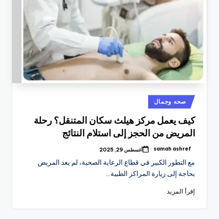
نُشر
صحه وجمال
في
كيف يعمل مركز هيلث سكان المتنقل؟ رحلة
المريض من الحجز إلى استلام النتائج
samah ashref
أغسطس 29, 2025
تمّ
النشر
مع التطور الكبير في قطاع الرعاية الصحية، لم يعد المريض
بواسطة
بحاجة إلى زيارة المراكز الطبية…
إقرأ المزيد