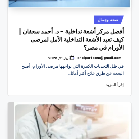
نُشر
صحه وجمال
في
أفضل مركز أشعة تداخلية – د. أحمد سعفان |
كيف تعيد الأشعة التداخلية الأمل لمرضى
الأورام في مصر؟
ehelperteam@gmail.com
أبريل 21, 2026
تمّ
النشر
في ظل التحديات الكبيرة التي يواجهها مرضى الأورام، أصبح
بواسطة
البحث عن طرق علاج أكثر أمانًا…
إقرأ المزيد