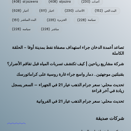
أحداث
(230)
aljazira
(408)
al jazeera
(408)
البث الحي
(152)
الأحداث
(230)
اخبار
(611)
أخبار
(628)
سياسة
(228)
الجزيرة
(235)
البث المباشر
(151)
مباشر
(228)
سياسه
(228)
تصاعد أعمدة الدخان جراء استهداف مصفاة نفط بمدينة أوفا – الحلقة
الكاملة
شركة مشاريع رياحين | كيف تكتشف تسربات المياه قبل تفاقم الأضرار؟
بقنبلتين موجهتين.. دمار واسع جراء غارة روسية على كراماتورسك
تحديث محلي: سعر جرام الذهب عيار 21 في الجهراء — السعر يسجل
زيادة في آخر قراءة
تحديث محلي: سعر جرام الذهب عيار 21 في الفروانية
شركات صديقة