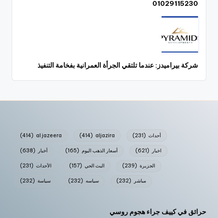
01029115230
شركة بيراميدز: عندما تلتقي الجرأة العمرانية بفخامة التنفيذ
أحداث
(231)
aljazira
(414)
al jazeera
(414)
اخبار
(621)
أسعار الذهب اليوم
(165)
أخبار
(638)
الجزيرة
(239)
البث الحي
(157)
الأحداث
(231)
مباشر
(232)
سياسه
(232)
سياسة
(232)
حرائق في كييف جراء هجوم روسي