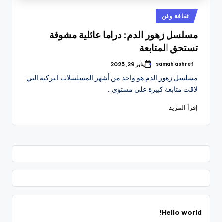
نُشر
ثقافة وفن
في
مسلسل زهور الدم: دراما عائلية مشوقة
تستحق المتابعة
samah ashref
يناير 29, 2025
تمّ
النشر
مسلسل زهور الدم هو واحد من أشهر المسلسلات التركية التي
بواسطة
لاقت متابعة كبيرة على مستوى…
إقرأ المزيد
Hello world!