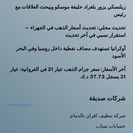
زيلنسكي يزور بلغراد حليفة موسكو ويبحث العلاقات مع
أ
رئيس
ت
تحديث محلي: تحديث أسعار الذهب في الجهراء —
ث
استقرار نسبي في آخر تحديث
خ
أوكرانيا تستهدف مصاف نفطية داخل روسيا وفي البحر
ر
الأسود
س
آخر الأسعار: سعر جرام الذهب عيار 21 في الفروانية: عيار
ش
21 يسجل 37.73 د.ك
ص
م
شركات صديقة
م
شركة تنظيف افران بالدمام
حسابات سناب