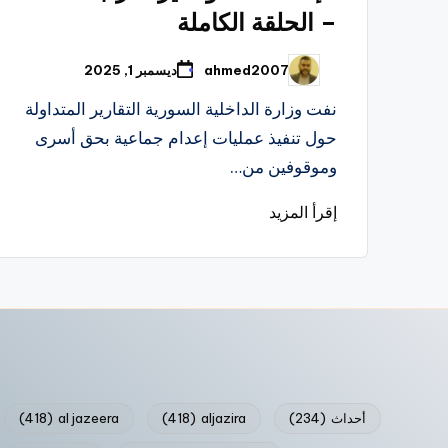
– الحلقة الكاملة
ahmed2007
ديسمبر 1, 2025
تمّ
النشر
بواسطة
نفت وزارة الداخلية السورية التقارير المتداولة
حول تنفيذ عمليات إعدام جماعية بحق أسرى
وموقوفين من…
إقرأ المزيد
أحداث
(234)
aljazira
(418)
al jazeera
(418)