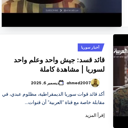
نُشر
أخبار سوريا
في
قائد قسد: جيش واحد وعلم واحد
لسوريا | مشاهدة كاملة
ahmed2007
ديسمبر 6, 2025
تمّ
النشر
بواسطة
أكد قائد قوات سوريا الديمقراطية، مظلوم عبدي، في
مقابلة خاصة مع قناة "العربية" أن قنوات…
إقرأ المزيد