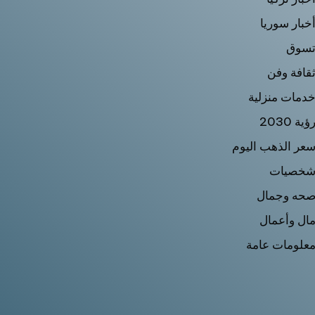
خبار سوريا
سوق
قافة وفن
دمات منزلية
ؤية 2030
عر الذهب اليوم
خصيات
حه وجمال
ال وأعمال
علومات عامة