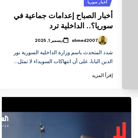
نُشر
أخبار سوريا
في
أخبار الصباح إعدامات جماعية في
سوريا؟.. الداخلية ترد
ahmed2007
ديسمبر 1, 2025
تمّ
النشر
بواسطة
شدد المتحدث باسم وزارة الداخلية السورية نور
الدين البابا، على أن انتهاكات السويداء لا تمثل…
إقرأ المزيد