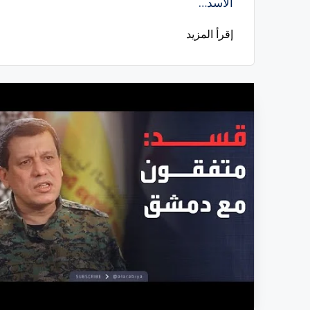
الأسد…
إقرأ المزيد