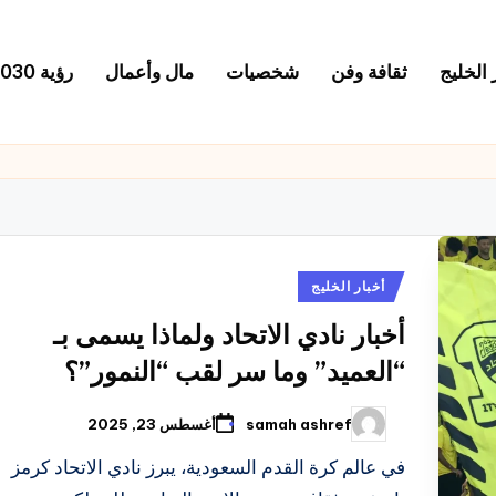
 الخليج
ثقافة وفن
شخصيات
مال وأعمال
رؤية 2030
نُشر
أخبار الخليج
في
أخبار نادي الاتحاد ولماذا يسمى بـ
“العميد” وما سر لقب “النمور”؟
samah ashref
أغسطس 23, 2025
تمّ
النشر
بواسطة
في عالم كرة القدم السعودية، يبرز نادي الاتحاد كرمز