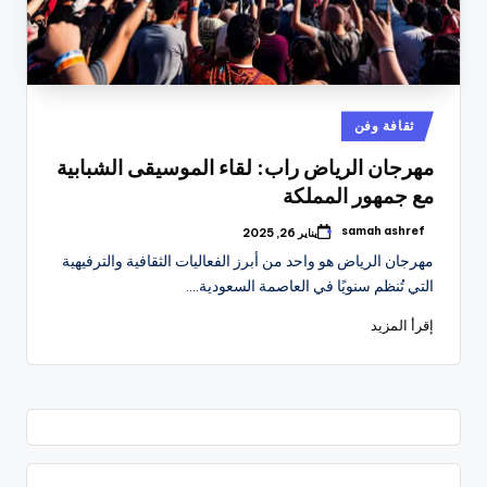
نُشر
ثقافة وفن
في
مهرجان الرياض راب: لقاء الموسيقى الشبابية
مع جمهور المملكة
samah ashref
يناير 26, 2025
تمّ
النشر
مهرجان الرياض هو واحد من أبرز الفعاليات الثقافية والترفيهية
بواسطة
التي تُنظم سنويًا في العاصمة السعودية.…
إقرأ المزيد