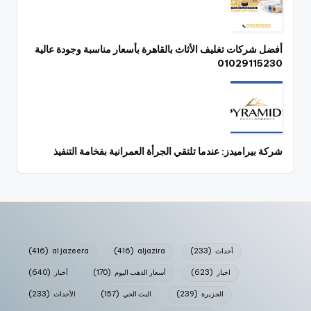
أفضل شركات تغليف الأثاث بالقاهرة بأسعار مناسبة وجودة عالية
01029115230
شركة بيراميدز: عندما تلتقي الجرأة العمرانية بفخامة التنفيذ
أحداث
(233)
aljazira
(416)
al jazeera
(416)
اخبار
(623)
أسعار الذهب اليوم
(170)
أخبار
(640)
الجزيرة
(239)
البث الحي
(157)
الأحداث
(233)