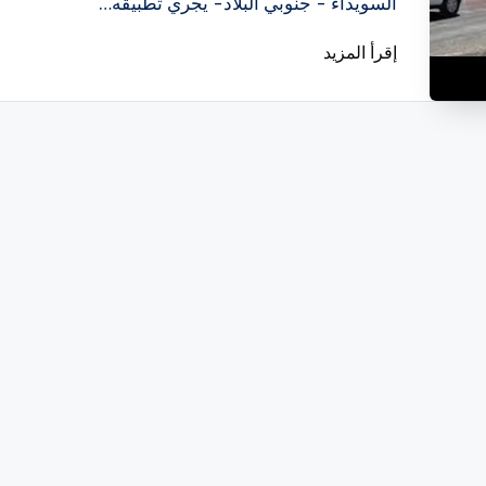
السويداء - جنوبي البلاد- يجري تطبيقه…
إقرأ المزيد