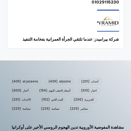
01029115230
شركة بيراميدز: عندما تلتقي الجرأة العمرانية بفخامة التنفيذ
أحداث
(231)
aljazira
(409)
al jazeera
(409)
اخبار
(613)
أسعار الذهب اليوم
(154)
أخبار
(630)
الجزيرة
(236)
البث الحي
(152)
الأحداث
(231)
مباشر
(229)
سياسه
(229)
سياسة
(229)
مشاهدة المفوضية الأوروبية تدين الهجوم الروسي الأخير على أوكرانيا