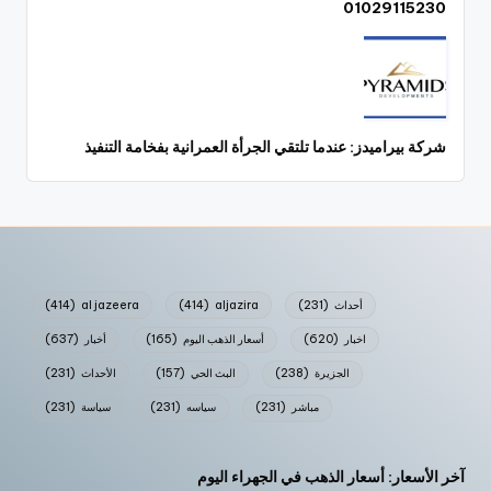
01029115230
شركة بيراميدز: عندما تلتقي الجرأة العمرانية بفخامة التنفيذ
أحداث
(231)
aljazira
(414)
al jazeera
(414)
اخبار
(620)
أسعار الذهب اليوم
(165)
أخبار
(637)
الجزيرة
(238)
البث الحي
(157)
الأحداث
(231)
مباشر
(231)
سياسه
(231)
سياسة
(231)
آخر الأسعار: أسعار الذهب في الجهراء اليوم