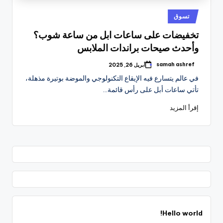
نُشر
تسوق
في
تخفيضات على ساعات ابل من ساعة شوب؟
وأحدث صيحات براندات الملابس
samah ashref
أبريل 26, 2025
تمّ
النشر
في عالم يتسارع فيه الإيقاع التكنولوجي والموضة بوتيرة مذهلة،
بواسطة
تأتي ساعات أبل على رأس قائمة…
إقرأ المزيد
Hello world!