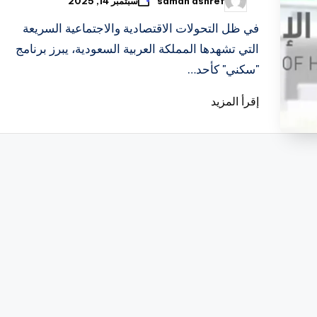
samah ashref
سبتمبر 14, 2025
تمّ
النشر
بواسطة
في ظل التحولات الاقتصادية والاجتماعية السريعة
التي تشهدها المملكة العربية السعودية، يبرز برنامج
"سكني" كأحد…
إقرأ المزيد