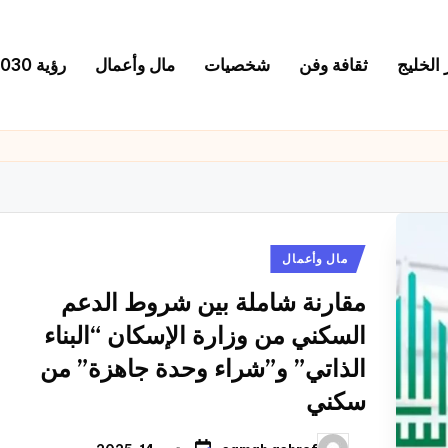
 الخليج
ثقافة وفن
شخصيات
مال وأعمال
رؤية 2030
نُشر
مال وأعمال
في
مقارنة شاملة بين شروط الدعم
السكني من وزارة الإسكان “البناء
الذاتي” و”شراء وحدة جاهزة” من
سكني