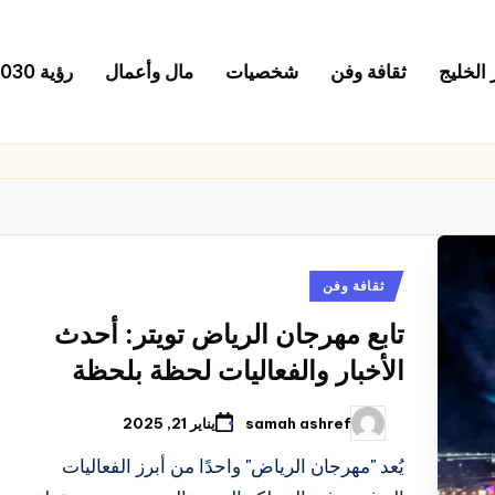
 الخليج
ثقافة وفن
شخصيات
مال وأعمال
رؤية 2030
نُشر
ثقافة وفن
في
تابع مهرجان الرياض تويتر: أحدث
الأخبار والفعاليات لحظة بلحظة
samah ashref
يناير 21, 2025
تمّ
النشر
بواسطة
يُعد "مهرجان الرياض" واحدًا من أبرز الفعاليات