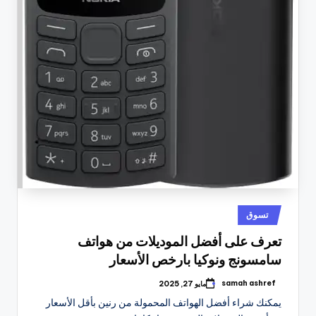
نُشر
تسوق
في
تعرف على أفضل الموديلات من هواتف
سامسونج ونوكيا بارخص الأسعار
samah ashref
مايو 27, 2025
تمّ
النشر
يمكنك شراء أفضل الهواتف المحمولة من رنين بأقل الأسعار
بواسطة