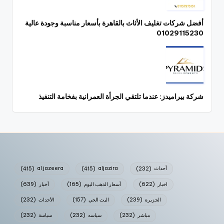
أفضل شركات تغليف الأثاث بالقاهرة بأسعار مناسبة وجودة عالية
01029115230
شركة بيراميدز: عندما تلتقي الجرأة العمرانية بفخامة التنفيذ
أحداث
(232)
aljazira
(415)
al jazeera
(415)
اخبار
(622)
أسعار الذهب اليوم
(165)
أخبار
(639)
الجزيرة
(239)
البث الحي
(157)
الأحداث
(232)
مباشر
(232)
سياسه
(232)
سياسة
(232)