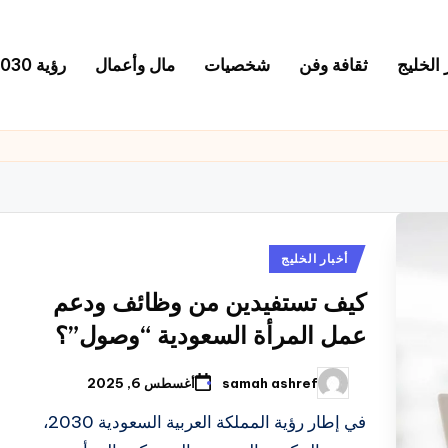
 الخليج
ثقافة وفن
شخصيات
مال وأعمال
رؤية 2030
نُشر
أخبار الخليج
في
كيف تستفيدين من وظائف ودعم
عمل المرأة السعودية “وصول”؟
samah ashref
أغسطس 6, 2025
تمّ
النشر
بواسطة
في إطار رؤية المملكة العربية السعودية 2030،