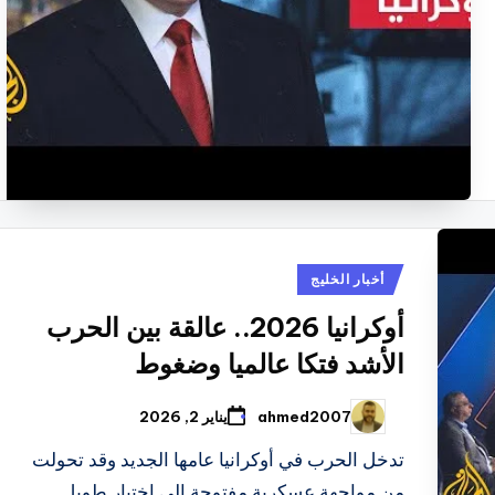
نُشر
أخبار الخليج
في
أوكرانيا 2026.. عالقة بين الحرب
الأشد فتكا عالميا وضغوط
ahmed2007
يناير 2, 2026
تمّ
النشر
بواسطة
تدخل الحرب في أوكرانيا عامها الجديد وقد تحولت
من مواجهة عسكرية مفتوحة إلى اختبار طويل…