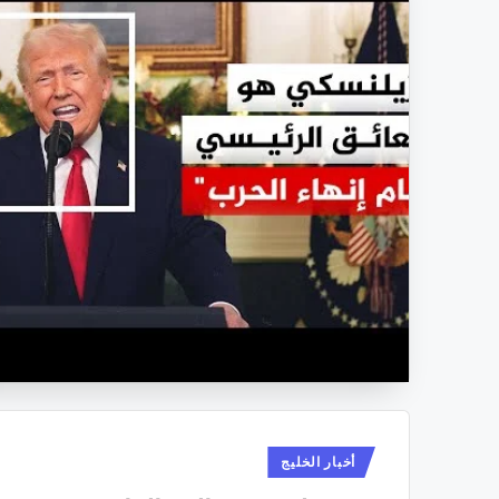
نُشر
أخبار الخليج
في