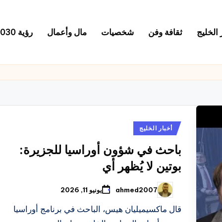
 الخليج
ثقافة وفن
شخصيات
مال وأعمال
رؤية 2030
نُشر
أخبار الخليج
في
باحث في شؤون أوراسيا للجزيرة:
بوتين لا يُظهر أي
ahmed2007
يونيو 11, 2026
تمّ
النشر
بواسطة
قال ماكسيميليان هيس، الباحث في برنامج أوراسيا