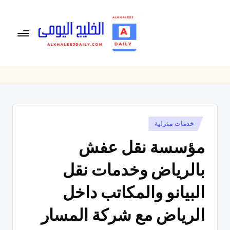
لتجاوز
لى
لمحتوى
ال
الخليج
اليومى
خ
متابعة
لي
يومية
لأخبار
ج
الخليج
نُشر
خدمات منزلية
ال
في
العربى
مؤسسة نقل عفش
يو
,
الرياضية
م
بالرياض وخدمات نقل
والسياسية
ى
والاقتصادية.
البيانو والمكاتب داخل
الرياض مع شركة المسار