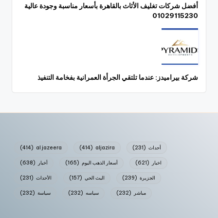
أفضل شركات تغليف الأثاث بالقاهرة بأسعار مناسبة وجودة عالية
01029115230
شركة بيراميدز: عندما تلتقي الجرأة العمرانية بفخامة التنفيذ
أحداث
(231)
aljazira
(414)
al jazeera
(414)
اخبار
(621)
أسعار الذهب اليوم
(165)
أخبار
(638)
الجزيرة
(239)
البث الحي
(157)
الأحداث
(231)
مباشر
(232)
سياسه
(232)
سياسة
(232)