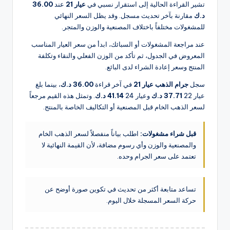
تشير القراءة الحالية إلى استقرار نسبي في
عيار 21
عند
36.00
د.ك
مقارنة بآخر تحديث مسجل. وقد يظل السعر النهائي
للمشغولات مختلفاً باختلاف المصنعية والوزن والمتجر.
عند مراجعة المشغولات أو السبائك، ابدأ من سعر العيار المناسب
المعروض في الجدول، ثم تأكد من الوزن الفعلي والنقاء وتكلفة
المنتج وسعر إعادة الشراء لدى البائع.
سجل
جرام الذهب عيار 21
في آخر قراءة
36.00 د.ك
، بينما بلغ
عيار 22
37.71 د.ك
وعيار 24
41.14 د.ك
. وتمثل هذه القيم مرجعاً
لسعر الذهب الخام قبل المصنعية أو التكاليف الخاصة بالمنتج.
قبل شراء مشغولات:
اطلب بياناً منفصلاً لسعر الذهب الخام
والمصنعية والوزن وأي رسوم مضافة، لأن القيمة النهائية لا
تعتمد على سعر الجرام وحده.
تساعد متابعة أكثر من تحديث في تكوين صورة أوضح عن
حركة السعر المسجلة خلال اليوم.