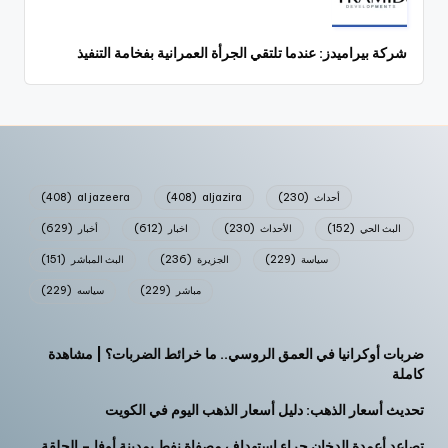
شركة بيراميدز: عندما تلتقي الجرأة العمرانية بفخامة التنفيذ
أحداث
(230)
aljazira
(408)
al jazeera
(408)
البث الحي
(152)
الأحداث
(230)
اخبار
(612)
أخبار
(629)
سياسة
(229)
الجزيرة
(236)
البث المباشر
(151)
مباشر
(229)
سياسه
(229)
ضربات أوكرانيا في العمق الروسي.. ما خرائط الضربات؟ | مشاهدة
كاملة
تحديث أسعار الذهب: دليل أسعار الذهب اليوم في الكويت
تصاعد أعمدة الدخان جراء استهداف مصفاة نفط بمدينة أوفا – الحلقة