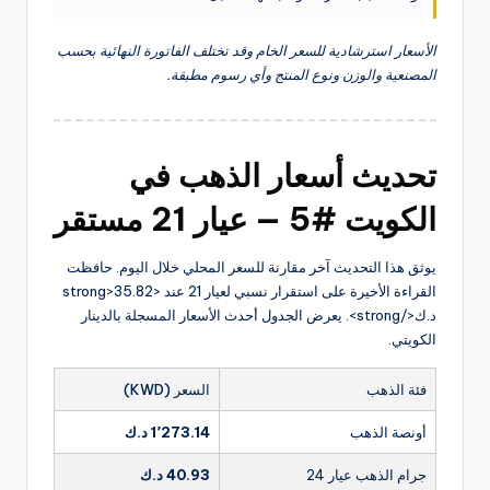
الأسعار استرشادية للسعر الخام وقد تختلف الفاتورة النهائية بحسب
المصنعية والوزن ونوع المنتج وأي رسوم مطبقة.
تحديث أسعار الذهب في
الكويت #5 — عيار 21 مستقر
يوثق هذا التحديث آخر مقارنة للسعر المحلي خلال اليوم. حافظت
القراءة الأخيرة على استقرار نسبي لعيار 21 عند <strong>35.82
د.ك</strong>. يعرض الجدول أحدث الأسعار المسجلة بالدينار
الكويتي.
فئة الذهب
السعر (KWD)
أونصة الذهب
1٬273.14 د.ك
جرام الذهب عيار 24
40.93 د.ك