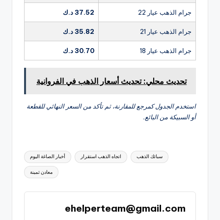
جرام الذهب عيار 22
37.52 د.ك
جرام الذهب عيار 21
35.82 د.ك
جرام الذهب عيار 18
30.70 د.ك
تحديث محلي: تحديث أسعار الذهب في الفروانية
استخدم الجدول كمرجع للمقارنة، ثم تأكد من السعر النهائي للقطعة
أو السبيكة من البائع.
العلامات:
سبائك الذهب
اتجاه الذهب استقرار
أخبار الصاغة اليوم
معادن ثمينة
ehelperteam@gmail.com