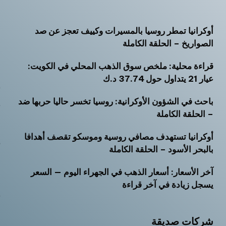
أوكرانيا تمطر روسيا بالمسيرات وكييف تعجز عن صد
أ
الصواريخ – الحلقة الكاملة
أ
قراءة محلية: ملخص سوق الذهب المحلي في الكويت:
أ
عيار 21 يتداول حول 37.74 د.ك
ت
باحث في الشؤون الأوكرانية: روسيا تخسر حاليا حربها ضد
ث
– الحلقة الكاملة
خ
أوكرانيا تستهدف مصافي روسية وموسكو تقصف أهدافا
ر
بالبحر الأسود – الحلقة الكاملة
س
آخر الأسعار: أسعار الذهب في الجهراء اليوم — السعر
ش
يسجل زيادة في آخر قراءة
ص
م
شركات صديقة