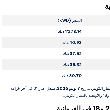
ة
السعر (KWD)
1٬273.14 د.ك
40.93 د.ك
37.52 د.ك
35.82 د.ك
30.70 د.ك
ينار الكويتي
بتاريخ
7 يوليو 2026
. سجل عيار 21 في آخر قراءة