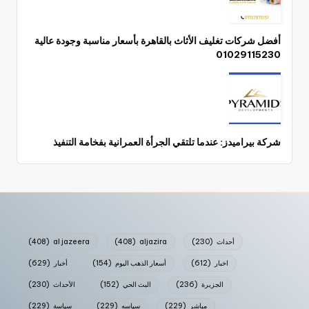
أفضل شركات تغليف الأثاث بالقاهرة بأسعار مناسبة وجودة عالية
01029115230
شركة بيراميدز: عندما تلتقي الجرأة العمرانية بفخامة التنفيذ
أحداث
(230)
aljazira
(408)
al jazeera
(408)
اخبار
(612)
أسعار الذهب اليوم
(154)
أخبار
(629)
الجزيرة
(236)
البث الحي
(152)
الأحداث
(230)
مباشر
(229)
سياسه
(229)
سياسة
(229)