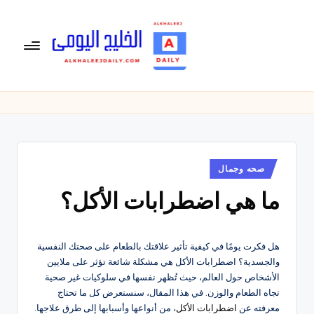
لتجاوز
لى
لمحتوى
ال
الخليج
اليومى
خ
متابعة
لي
يومية
لأخبار
ج
الخليج
نُشر
صحه وجمال
ال
في
العربى
ما هي اضطرابات الأكل؟
يو
,
الرياضية
م
والسياسية
ى
والاقتصادية.
هل فكرت يومًا في كيفية تأثير علاقتك بالطعام على صحتك النفسية
والجسدية؟ اضطرابات الأكل هي مشكلة شائعة تؤثر على ملايين
الأشخاص حول العالم، حيث تُظهر نفسها في سلوكيات غير صحية
تجاه الطعام والوزن. في هذا المقال، سنستعرض كل ما تحتاج
معرفته عن
اضطرابات
الأكل
، من أنواعها وأسبابها إلى طرق علاجها.