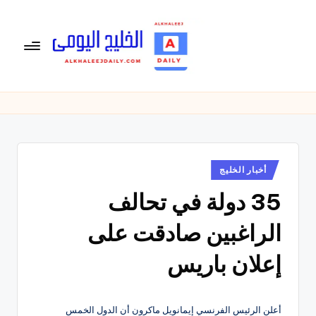
لتجاوز
لى
لمحتوى
ال
الخليج
اليومى
خ
متابعة
لي
يومية
لأخبار
ج
الخليج
نُشر
أخبار الخليج
ال
في
العربى
35 دولة في تحالف
يو
,
الرياضية
م
الراغبين صادقت على
والسياسية
ى
والاقتصادية.
إعلان باريس
أعلن الرئيس الفرنسي إيمانويل ماكرون أن الدول الخمس