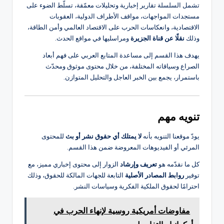
تشمل السلسلة تقارير إخبارية وتحليلات معمّقة، تسلّط الضوء على
مستجدات المواجهات، مواقف الأطراف الدولية، العقوبات
الاقتصادية، وانعكاسات الحرب على الاقتصاد العالمي وأمن الطاقة،
وذلك
نقلًا عن قناة الجزيرة
ومراسليها في مواقع الحدث.
يهدف هذا القسم إلى مساعدة المتابع العربي على فهم أبعاد
الصراع وسياقاته المختلفة، من خلال محتوى موثوق ومحدّث
باستمرار، يجمع بين الخبر العاجل والتحليل المتوازن.
تنويه مهم
يودّ موقعنا التنويه بأنه
لا يمتلك أي حقوق نشر أو بث
للمحتوى
المرئي أو الفيديوهات المعروضة ضمن هذا القسم.
كل ما نقدّمه هو
تعريف وإرشاد
الزوار إلى محتوى إخباري مميز، مع
توفير
روابط المصادر الأصلية
التابعة للجهات المالكة للحقوق، وذلك
احترامًا لحقوق الملكية الفكرية وسياسات النشر.
مفاوضات أمريكية روسية لإنهاء الحرب في