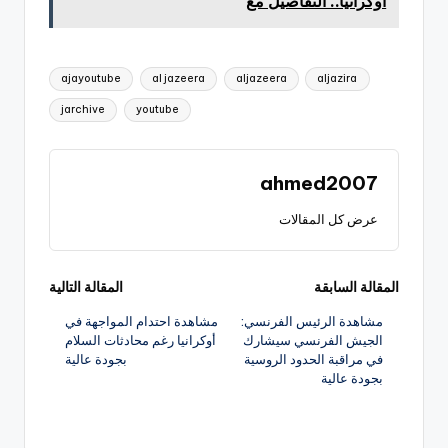
أوكرانيا.. التفاصيل مع
العلامات:
ajayoutube
al jazeera
aljazeera
aljazira
jarchive
youtube
ahmed2007
عرض كل المقالات
تصفّح
المقالة السابقة
المقالة التالية
مشاهدة الرئيس الفرنسي:
مشاهدة احتدام المواجهة في
المقالات
الجيش الفرنسي سيشارك
أوكرانيا رغم محادثات السلام
في مراقبة الحدود الروسية
بجودة عالية
بجودة عالية