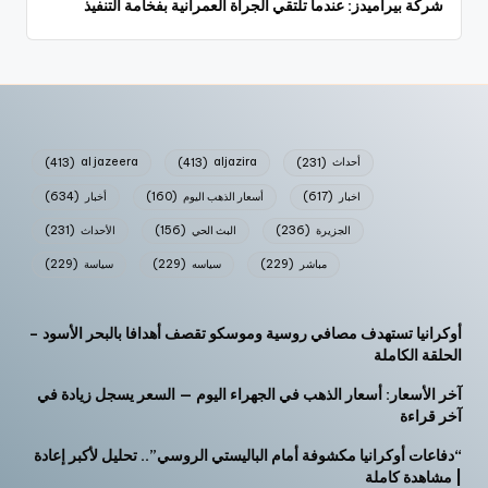
شركة بيراميدز: عندما تلتقي الجرأة العمرانية بفخامة التنفيذ
أحداث
(231)
aljazira
(413)
al jazeera
(413)
اخبار
(617)
أسعار الذهب اليوم
(160)
أخبار
(634)
الجزيرة
(236)
البث الحي
(156)
الأحداث
(231)
مباشر
(229)
سياسه
(229)
سياسة
(229)
أوكرانيا تستهدف مصافي روسية وموسكو تقصف أهدافا بالبحر الأسود –
الحلقة الكاملة
آخر الأسعار: أسعار الذهب في الجهراء اليوم — السعر يسجل زيادة في
آخر قراءة
“دفاعات أوكرانيا مكشوفة أمام الباليستي الروسي”.. تحليل لأكبر إعادة
| مشاهدة كاملة