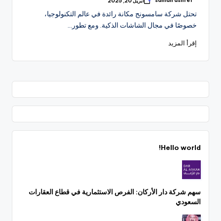
samah ashref
أبريل 20, 2025
تمّ
النشر
تحتل شركة سامسونج مكانة رائدة في عالم التكنولوجيا،
بواسطة
خصوصًا في مجال الشاشات الذكية. ومع تطور…
إقرأ المزيد
Hello world!
سهم شركة دار الأركان: الفرص الاستثمارية في قطاع العقارات
السعودي