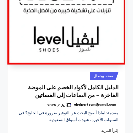
نُشر
صحه وجمال
في
الدليل الكامل لأكواد الخصم على الموضة
الفاخرة – من الساعات إلى الفساتين
ehelperteam@gmail.com
أبريل 7, 2026
تمّ
النشر
مقدمة: لماذا أصبح البحث عن التوفير ضرورة في الخليج؟ في
بواسطة
السنوات الأخيرة، شهدت أسواق السعودية…
إقرأ المزيد