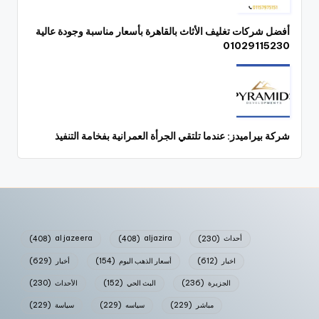
أفضل شركات تغليف الأثاث بالقاهرة بأسعار مناسبة وجودة عالية
01029115230
شركة بيراميدز: عندما تلتقي الجرأة العمرانية بفخامة التنفيذ
أحداث
(230)
aljazira
(408)
al jazeera
(408)
اخبار
(612)
أسعار الذهب اليوم
(154)
أخبار
(629)
الجزيرة
(236)
البث الحي
(152)
الأحداث
(230)
مباشر
(229)
سياسه
(229)
سياسة
(229)