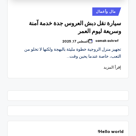
نُشر
مال وأعمال
في
سيارة نقل دبش العروس جدة خدمة آمنة
وسريعة ليوم العمر
samah ashref
أغسطس 17, 2025
تمّ
النشر
تجهيز منزل الزوجية خطوة مليئة بالبهجة ولكنها لا تخلو من
بواسطة
التعب، خاصة عندما يحين وقت…
إقرأ المزيد
Hello world!