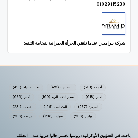
01029115230
شركة بيراميدز: عندما تلتقي الجرأة العمرانية بفخامة التنفيذ
أحداث
(231)
aljazira
(413)
al jazeera
(413)
اخبار
(618)
أسعار الذهب اليوم
(160)
أخبار
(635)
الجزيرة
(237)
البث الحي
(156)
الأحداث
(231)
مباشر
(230)
سياسه
(230)
سياسة
(230)
باحث في الشؤون الأوكرانية: روسيا تخسر حاليا حربها ضد – الحلقة