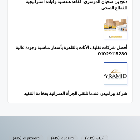
دعج بن ضحيان الدوسري: كفاءة هندسية وقيادة استراتيجية
للقطاع الصحي
أفضل شركات تغليف الأثاث بالقاهرة بأسعار مناسبة وجودة عالية
01029115230
شركة بيراميدز: عندما تلتقي الجرأة العمرانية بفخامة التنفيذ
أحداث
(232)
aljazira
(415)
al jazeera
(415)