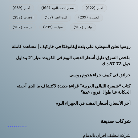
اخبار
(622)
أسعار الذهب اليوم
(165)
أخبار
(639)
الجزيرة
(239)
البث الحي
(157)
الأحداث
(232)
مباشر
(232)
سياسه
(232)
سياسة
(232)
روسيا تعلن السيطرة على بلدة إيفانوفكا في خاركيف | مشاهدة كاملة
ملخص السوق: دليل أسعار الذهب اليوم في الكويت: عيار 21 يتداول
حول 37.73 د.ك
حرائق في كييف جراء هجوم روسي
كتاب “شيفرة الليالي العربية” قراءة جديدة لاكتشاف ما الذي أخفته
الحكاية عنا طوال قرون عدة؟
آخر الأسعار: أسعار الذهب في الجهراء اليوم
شركات صديقة
شركة تنظيف افران بالدمام