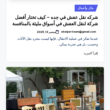
نُشر
مال وأعمال
في
شركه نقل عفش في جده – كيف تختار أفضل
شركة لنقل العفش في أسواق مليئة بالمنافسة
ehelperteam@gmail.com
سبتمبر 13, 2025
تمّ
النشر
عندما تفكر في عملية الانتقال، فإنها ليست مجرد نقل الأثاث
بواسطة
وحسب، بل هي تجربة يمكن…
إقرأ المزيد