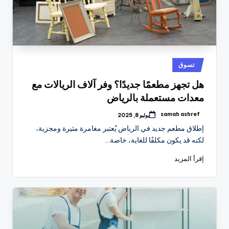
نُشر
تسوق
في
هل تجهز مطعمًا جديدًا؟ وفر آلاف الريالات مع
معدات مستعملة بالرياض
samah ashref
يوليو 8, 2025
تمّ
النشر
إطلاق مطعم جديد في الرياض يُعتبر مغامرة مثيرة ومجزية،
بواسطة
لكنه قد يكون مكلفًا للغاية، خاصة…
إقرأ المزيد